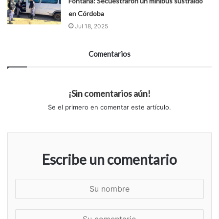
Fontana: Secuestraron un minibús sustraído
en Córdoba
Jul 18, 2025
Comentarios
¡Sin comentarios aún!
Se el primero en comentar este artículo.
Escribe un comentario
S
u
n
S
o