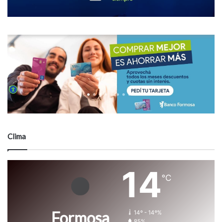
Clima
14
℃
Formosa
14º - 14º%
85%