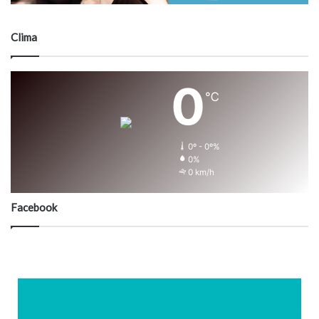
Clima
0
℃
0º - 0º%
0%
0 km/h
Facebook