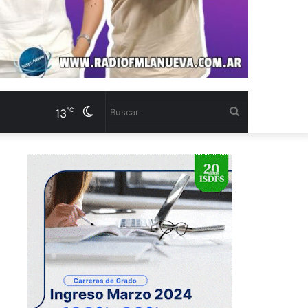
Cambiar
Buscar
℃
13
modo