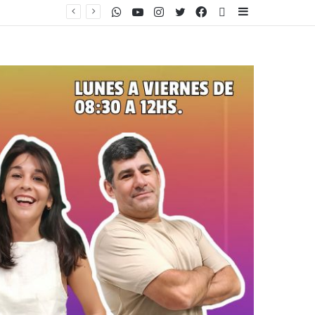
WhatsApp
Youtube
Instagram
Twitter
Facebook
PlayStore
Sidebar
Descoordinaciones, gobernadores rebeldes y el “factor Tini”: por qué Milei sufrió un calvario en el Congreso