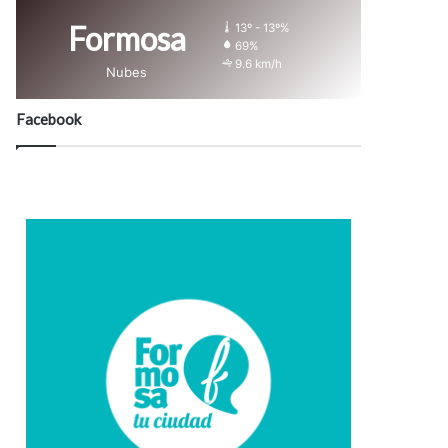
Formosa
13º - 13º%
69%
9.6 km/h
Nubes
Facebook