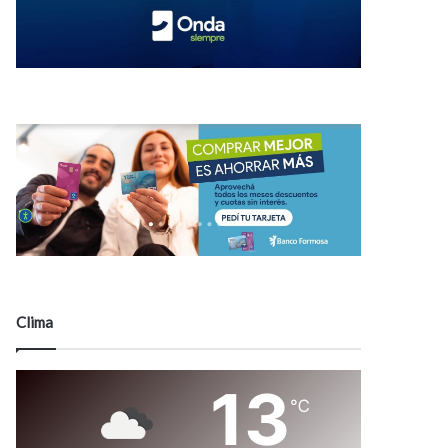
Clima
13
℃