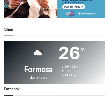
Clima
26
℃
Formosa
26º - 26º%
67%
23.2 km/h
Lluvia ligera
Facebook