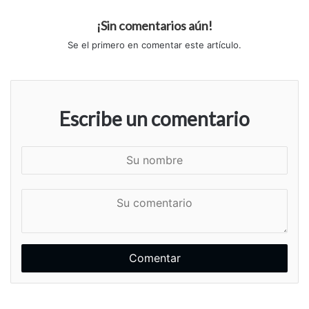
¡Sin comentarios aún!
Se el primero en comentar este artículo.
Escribe un comentario
S
u
n
S
o
u
m
c
b
o
r
m
e
e
n
t