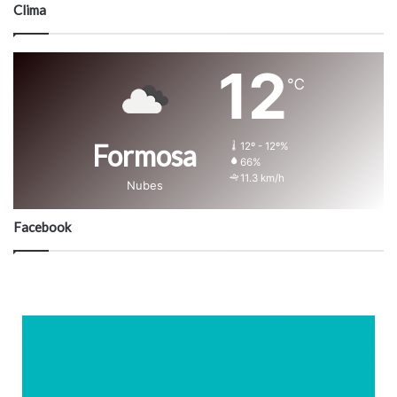
Clima
12
℃
Formosa
12º - 12º%
66%
11.3 km/h
Nubes
Facebook